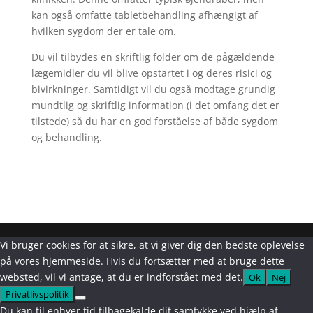
kan også omfatte tabletbehandling afhængigt af
hvilken sygdom der er tale om.
Du vil tilbydes en skriftlig folder om de pågældende
lægemidler du vil blive opstartet i og deres risici og
bivirkninger. Samtidigt vil du også modtage grundig
mundtlig og skriftlig information (i det omfang det er
tilstede) så du har en god forståelse af både sygdom
og behandling.
Vi bruger cookies for at sikre, at vi giver dig den bedste oplevelse
på vores hjemmeside. Hvis du fortsætter med at bruge dette
websted, vil vi antage, at du er indforstået med det.
Ok
Nej
Privatlivspolitik
Du kan til enhver tid tilbagekalde dit samtykke ved hjælp af