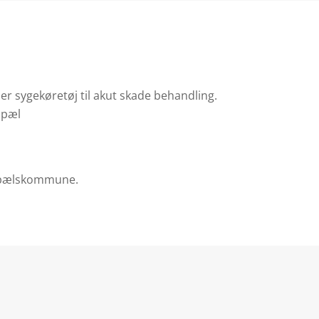
r sygekøretøj til akut skade behandling.
opæl
bopælskommune.